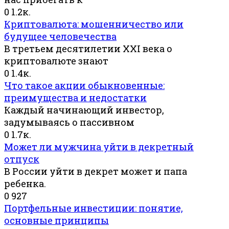
0
1.2к.
Криптовалюта: мошенничество или
будущее человечества
В третьем десятилетии XXI века о
криптовалюте знают
0
1.4к.
Что такое акции обыкновенные:
преимущества и недостатки
Каждый начинающий инвестор,
задумываясь о пассивном
0
1.7к.
Может ли мужчина уйти в декретный
отпуск
В России уйти в декрет может и папа
ребенка.
0
927
Портфельные инвестиции: понятие,
основные принципы