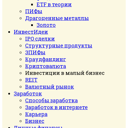
ETF в теории
ПИФы
Драгоценные металлы
Золото
ИнвестИдеи
IPO сделки
Структурные продукты
ЗПИФы
Краудфандинг
Криптовалюта
Инвестиции в малый бизнес
REIT
Валютный рынок
Заработок
Способы заработка
Заработок в интернете
Карьера
Бизнес
Личные финансы