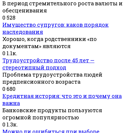
В период стремительного роста валюты и
обесценивания
0
528
Имущество супругов: каков порядок
наследования
Хорошо, когда родственники «по
документам» являются
0
1.1к.
Трудоустройство после 45 лет —
стереотипный подход
Проблема трудоустройства людей
предпенсионного возраста
0
680
Кредитная история: что это и почему она
важна
Банковские продукты пользуются
огромной популярностью
0
1.3к.
Можно ли ошибиться при выборе