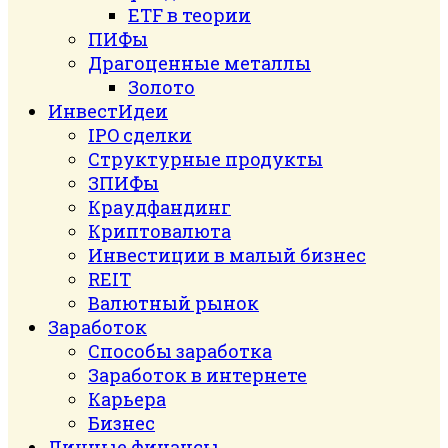
ETF в теории
ПИФы
Драгоценные металлы
Золото
ИнвестИдеи
IPO сделки
Структурные продукты
ЗПИФы
Краудфандинг
Криптовалюта
Инвестиции в малый бизнес
REIT
Валютный рынок
Заработок
Способы заработка
Заработок в интернете
Карьера
Бизнес
Личные финансы