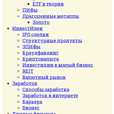
ETF в теории
ПИФы
Драгоценные металлы
Золото
ИнвестИдеи
IPO сделки
Структурные продукты
ЗПИФы
Краудфандинг
Криптовалюта
Инвестиции в малый бизнес
REIT
Валютный рынок
Заработок
Способы заработка
Заработок в интернете
Карьера
Бизнес
Личные финансы