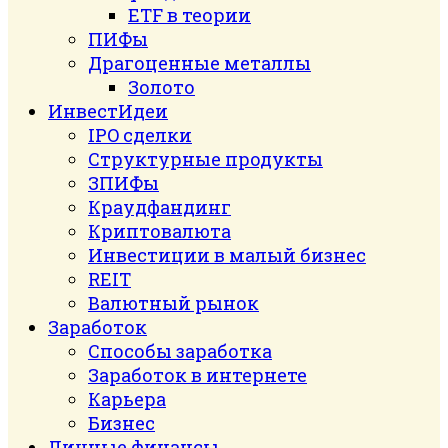
ETF в теории
ПИФы
Драгоценные металлы
Золото
ИнвестИдеи
IPO сделки
Структурные продукты
ЗПИФы
Краудфандинг
Криптовалюта
Инвестиции в малый бизнес
REIT
Валютный рынок
Заработок
Способы заработка
Заработок в интернете
Карьера
Бизнес
Личные финансы