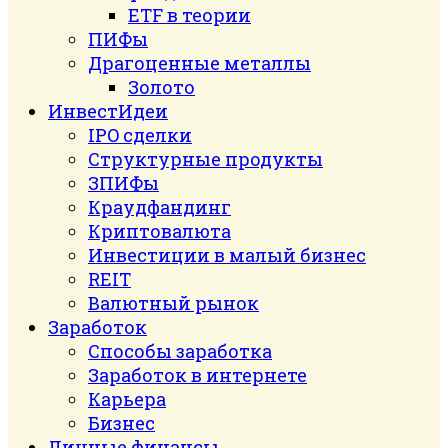
ETF в теории
ПИФы
Драгоценные металлы
Золото
ИнвестИдеи
IPO сделки
Структурные продукты
ЗПИФы
Краудфандинг
Криптовалюта
Инвестиции в малый бизнес
REIT
Валютный рынок
Заработок
Способы заработка
Заработок в интернете
Карьера
Бизнес
Личные финансы