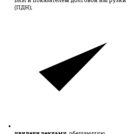
(ПДН);
увидели рекламу
, обещающую