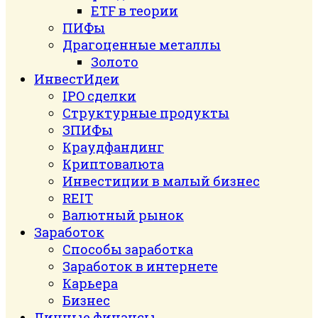
ETF в теории
ПИФы
Драгоценные металлы
Золото
ИнвестИдеи
IPO сделки
Структурные продукты
ЗПИФы
Краудфандинг
Криптовалюта
Инвестиции в малый бизнес
REIT
Валютный рынок
Заработок
Способы заработка
Заработок в интернете
Карьера
Бизнес
Личные финансы